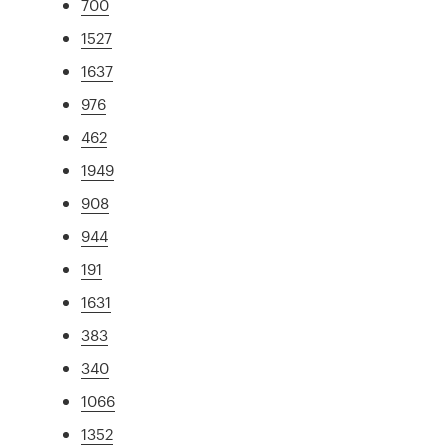
700
1527
1637
976
462
1949
908
944
191
1631
383
340
1066
1352