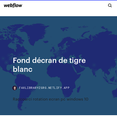
Fond décran de tigre
blanc
FAXLIBRARYZGRG.NETLIFY.APP
Raccourci rotation ecran pc windows 10