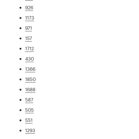
926
1173
971
157
1712
430
1366
1850
1688
587
505
551
1293